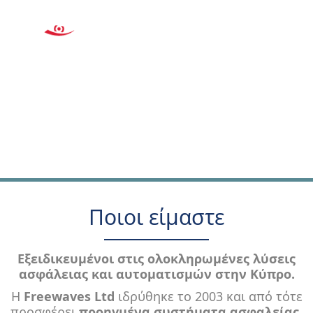
Toggle
navigat
Ποιοι είμαστε
Σχετικά με την Freewaves
Εξειδικευμένοι στις ολοκληρωμένες λύσεις
Η πρώτη μας σκέψη είναι οι ανάγκες και η ασφάλεια των
ασφάλειας και αυτοματισμών στην Κύπρο.
πελατών μας
Η
Freewaves
Ltd
ιδρύθηκε το 2003 και από τότε
προσφέρει
προηγμένα συστήματα ασφαλείας
,