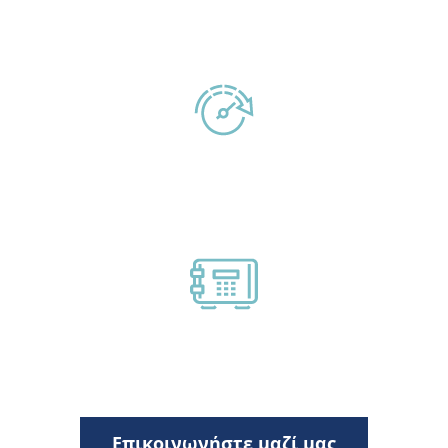
ποιότητας.
Φιλικό, γρήγορο και αποτελεσματικό
προσωπικό.
Η ασφάλεια είναι προτεραιότητα μας.
Επικοινωνήστε μαζί μας