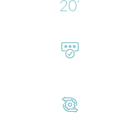
20 χρόνια εμπειρίας.
Υπηρεσίες συντήρησης υψηλής
ποιότητας.
Λύσεις που ικανοποιούν όλες τις ανάγκες
και προϋπολογισμούς του πελάτη.