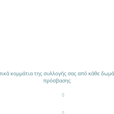
ΤΗΜΑΤΑ ΣΥΣΤΗΜΑΤΩΝ ΗΧΟΥ &
σικά κομμάτια της συλλογής σας από κάθε δωμ
πρόσβασης
πημένη σας μουσική
Παρακολουθήστε τις αγ
ο κινητό σας
ταινίες και νιώστε πως
δράσης
είων εσωτερικού &
Επιλογή ηχείων ανάλογα
ου