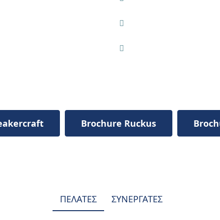
προτίμηση σας
ια ηχητικού εξοπλισμού
Προγραμματισμός που τ
περίπτωση
τά τις προσωπικές σας
Επιλέξτε και καθορίστε
ήσεις
ισχύ του ήχου σε κάθε
ολα και ακούστε την
πάτημα ενός κουμπιού
μουσική λίστα
ηχεία του δωματίου σας
προτιμήσεις σας
eakercraft
Brochure Ruckus
Broch
ΠΕΛΑΤΕΣ
ΣΥΝΕΡΓΑΤΕΣ