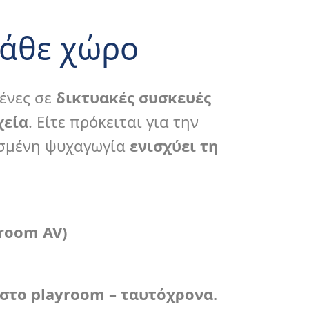
κάθε χώρο
μένες σε
δικτυακές συσκευές
χεία
. Είτε πρόκειται για την
όνας
ιασμένη ψυχαγωγία
ενισχύει τη
να υψηλής ποιότητας
iroom
AV
)
 στο
playroom
– ταυτόχρονα.