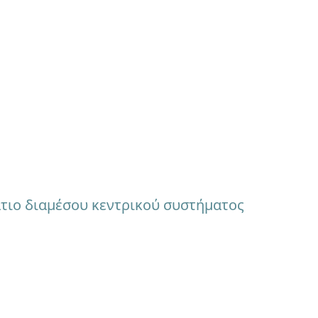
 ΕΙΚΟΝΑΣ
άτιο διαμέσoυ κεντρικού συστήματος
απημένες σας
 είστε μέρος της
 με το στυλ και την