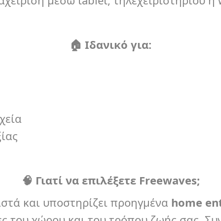
είριση μέσω tablet, τηλεχειριστηρίου ή wa
🏠
Ιδανικό για:
χεία
ξίας
🧠
Γιατί να επιλέξετε
Freewaves
;
θιστά και υποστηρίζει προηγμένα
home
en
ες του χώρου και του τρόπου ζωής σας. Σ