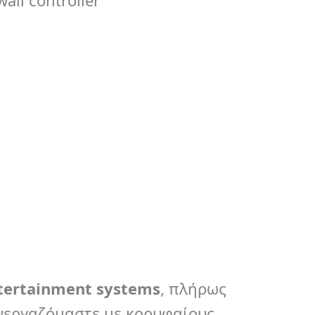
ll controller
tertainment
systems
, πλήρως
υνεργαζόμαστε με κορυφαίους