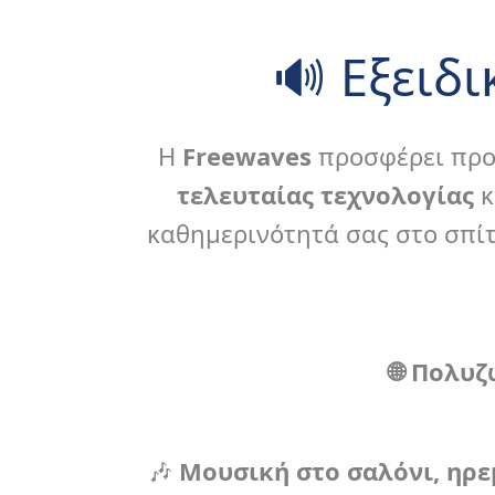
🔊 Εξειδ
Η
Freewaves
προσφέρει προ
τελευταίας τεχνολογίας
κ
Συσ
καθημερινότητά σας στο σπίτ
Ζωντανέψτε κάθε στ
🌐
Πολυζω
🎶
Μουσική στο σαλόνι, ηρε