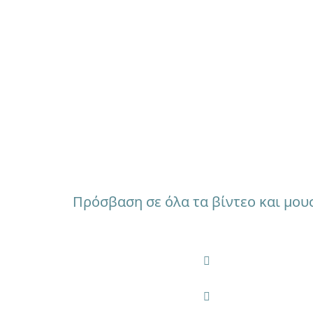
ΠΛΕΟΝΕΚ
Πρόσβαση σε όλα τα βίντεο και μου
Ακούστε την αγα
απευθείας από τ
Μεγάλη γκάμα ηχ
εξωτερικού χώρ