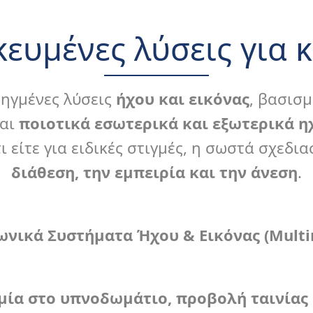
ικευμένες λύσεις για 
ηγμένες λύσεις
ήχου και εικόνας
, βασισ
αι
ποιοτικά εσωτερικά και εξωτερικά η
τήματα Ήχου & Εικ
ι είτε για ειδικές στιγμές, η σωστά σχεδ
διάθεση, την εμπειρία και την άνεση
.
ιγμή του σπιτιού σας με ήχο και εικό
νικά Συστήματα Ήχου & Εικόνας (
Mult
μία στο υπνοδωμάτιο, προβολή ταινίας